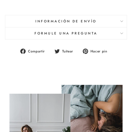
INFORMACIÓN DE ENVÍO
FORMULE UNA PREGUNTA
Compartir
Tuitear
Pinear
Compartir
Tuitear
Hacer pin
en
en
en
Facebook
Twitter
Pinterest