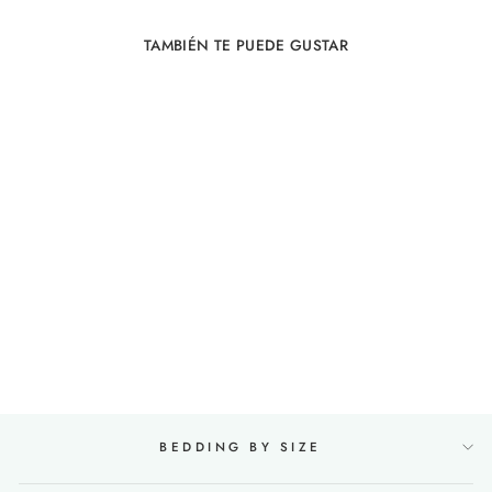
TAMBIÉN TE PUEDE GUSTAR
Agotado
Juego de cama de lino
220x240 en Rosa Cuarzo
74 revises
De €654,00
BEDDING BY SIZE