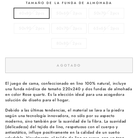
TAMAÑO DE LA FUNDA DE ALMOHADA
40x80 - 2pcs
50x60 - 2pcs
50x70 - 2pcs
50x90 - 2pcs
60x70 - 2pcs
65x65 - 2pcs
80x80 - 2pcs
AGOTADO
El juego de cama, confeccionado en lino 100% natural, incluye
una funda nórdica de tamaño 220x240 y dos fundas de almohada
en color Rose quartz. Es la elección ideal para una acogedora
solución de diseño para el hogar.
Debido a las últimas tendencias, el material se lava a la piedra
según una tecnología innovadora, no sólo por su aspecto
moderno, sino también por la suavidad de la fibra. La suavidad
(delicadeza) del tejido de lino, respetuoso con el cuerpo y
antiestático, influye positivamente en la calidad de un sueño
saludable. Visualmente, el tejido de lino es suave, con un tono