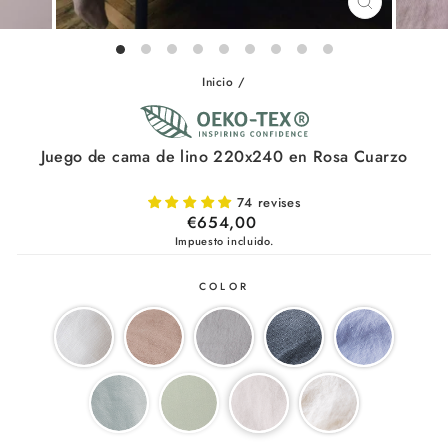
CERRAR
(ESC)
Inicio
/
Juego de cama de lino 220x240 en Rosa Cuarzo
74 revises
Precio
€654,00
habitual
Impuesto incluido.
COLOR