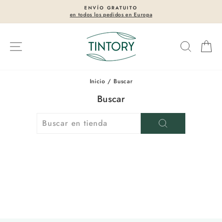
Ir
ENVÍO GRATUITO
N
directamente
dos los pedidos en Europa
tejid
diapositivas
al
pausa
contenido
Navegación
Buscar
Ca
Inicio
/
Buscar
Buscar
BUSCAR