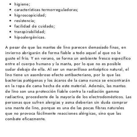
higiene;
características termorreguladoras;
higroscopicidad;
resistencia;
facilidad de cuidado;
transpirabilidad;
hipoalergénicas.
A pesar de que las mantas de lino parecen demasiado finas, en
invierno abrigarán de forma fiable a todo aquel al que no le
guste el frío. Y en verano, se forma un ambiente fresco específico
entre el cuerpo humano y la manta, por lo que no es posible
sudar debajo de ella. Al ser un maravilloso antiséptico natural, el
lino tiene un asombroso efecto antibacteriano, por lo que las
bacterias patógenas y los ácaros de la cama nunca se encontrarán
en la ropa de cama hecha de este material. Además, las mantas
de lino son una protección fiable contra la radiación gamma
radiactiva, procedente de la mayoría de los electrodomésticos. Las
personas que sufren alergias y asma deberían sin duda comprar
una manta de lino, porque es una de las pocas fibras naturales
que no provoca fácilmente reacciones alérgicas, sino que las
combate eficazmente.