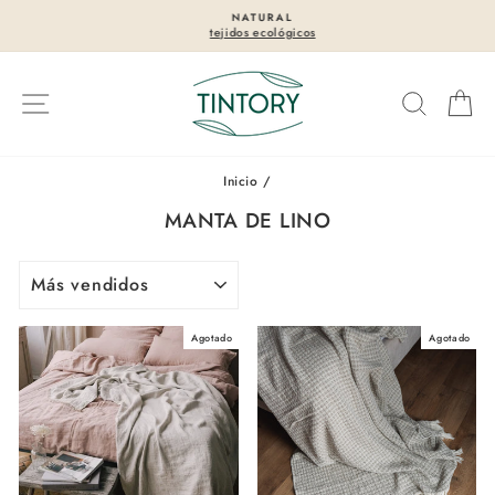
Ir
NATURAL
directamente
tejidos ecológicos
diapositivas
al
pausa
contenido
Navegación
Buscar
Ca
Inicio
/
MANTA DE LINO
ORDENAR
Agotado
Agotado