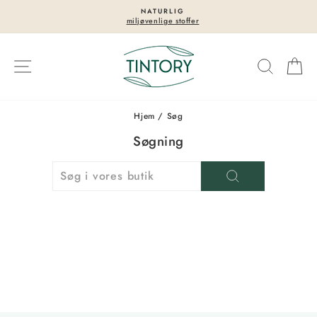
Spring
NATURLIG
til
miljøvenlige stoffer
Sæt
indhold
diasshowet
på
Navigation på siden
Søgning
V
pause
Hjem
/
Søg
Søgning
SØGNING