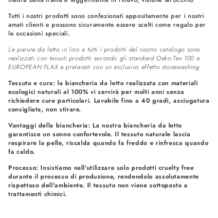
Tutti i nostri prodotti sono confezionati appositamente per i nostri
amati clienti e possono sicuramente essere scelti come regalo per
le occasioni speciali.
Le parure da letto in lino e tutti i prodotti del nostro catalogo sono
realizzati con tessuti prodotti secondo gli standard Oeko-Tex 100 e
EUROPEAN FLAX e prelavati con un esclusivo effetto stonewashing.
Tessuto e cura: la biancheria da letto realizzata con materiali
ecologici naturali al 100% vi servirà per molti anni senza
richiedere cure particolari. Lavabile fino a 40 gradi, asciugatura
consigliata, non stirare.
Vantaggi della biancheria: La nostra biancheria da letto
garantisce un sonno confortevole. Il tessuto naturale lascia
respirare la pelle, riscalda quando fa freddo e rinfresca quando
fa caldo.
Processo: Insistiamo nell'utilizzare solo prodotti cruelty free
durante il processo di produzione, rendendolo assolutamente
rispettoso dell'ambiente. Il tessuto non viene sottoposto a
trattamenti chimici.