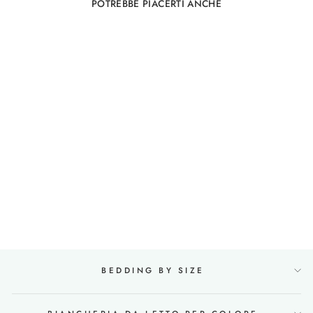
POTREBBE PIACERTI ANCHE
Esaurito
Set di biancheria da letto
in lino 200x200 in grigio
74
recensiones
da €248,00
BEDDING BY SIZE