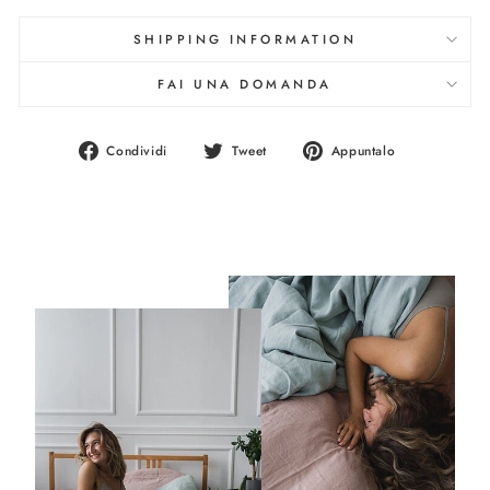
SHIPPING INFORMATION
FAI UNA DOMANDA
Condividi
Twitta
Aggiungi
Condividi
Tweet
Appuntalo
su
su
un
Facebook
Twitter
pin
su
Pinterest