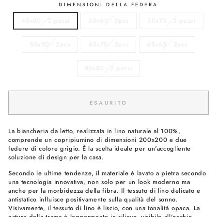
DIMENSIONI DELLA FEDERA
40x80 - 2 pezzi
50x60 - 2pcs
50x70 - 2 pezzi
50x90 - 2pcs
60x70 - 2pcs
65x65 - 2pcs
80x80 - 2 pezzi
ESAURITO
La biancheria da letto, realizzata in lino naturale al 100%,
comprende un copripiumino di dimensioni 200x200 e due
federe di colore grigio. È la scelta ideale per un'accogliente
soluzione di design per la casa.
Secondo le ultime tendenze, il materiale è lavato a pietra secondo
una tecnologia innovativa, non solo per un look moderno ma
anche per la morbidezza della fibra. Il tessuto di lino delicato e
antistatico influisce positivamente sulla qualità del sonno.
Visivamente, il tessuto di lino è liscio, con una tonalità opaca. La
natura della trama è leggermente in rilievo, visibile all'occhio.