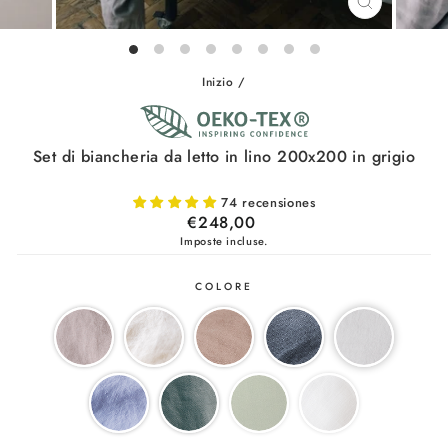
CHIUDI
(ESC)
Inizio
/
Set di biancheria da letto in lino 200x200 in grigio
74 recensiones
Prezzo
€248,00
di
Imposte incluse.
listino
COLORE