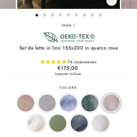
CHIUDI
(ESC)
Inizio
/
Set da letto in lino 155x200 in quarzo rosa
74 recensiones
Prezzo
€175,00
di
Imposte incluse.
listino
COLORE