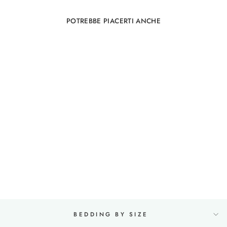
POTREBBE PIACERTI ANCHE
Set da letto in lino
155x200 in quarzo rosa
74
recensiones
da €175,00
BEDDING BY SIZE