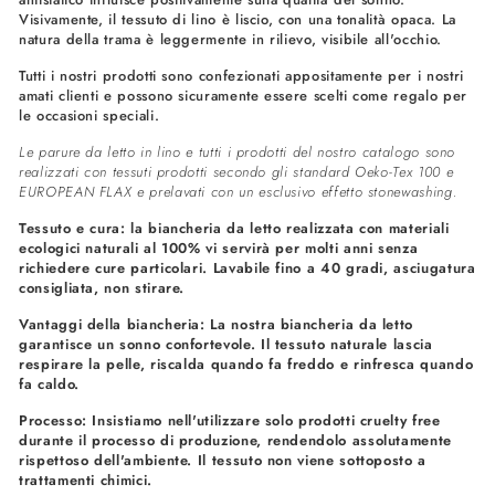
Visivamente, il tessuto di lino è liscio, con una tonalità opaca. La
natura della trama è leggermente in rilievo, visibile all'occhio.
Tutti i nostri prodotti sono confezionati appositamente per i nostri
amati clienti e possono sicuramente essere scelti come regalo per
le occasioni speciali.
Le parure da letto in lino e tutti i prodotti del nostro catalogo sono
realizzati con tessuti prodotti secondo gli standard Oeko-Tex 100 e
EUROPEAN FLAX e prelavati con un esclusivo effetto stonewashing.
Tessuto e cura: la biancheria da letto realizzata con materiali
ecologici naturali al 100% vi servirà per molti anni senza
richiedere cure particolari. Lavabile fino a 40 gradi, asciugatura
consigliata, non stirare.
Vantaggi della biancheria: La nostra biancheria da letto
garantisce un sonno confortevole. Il tessuto naturale lascia
respirare la pelle, riscalda quando fa freddo e rinfresca quando
fa caldo.
Processo: Insistiamo nell'utilizzare solo prodotti cruelty free
durante il processo di produzione, rendendolo assolutamente
rispettoso dell'ambiente. Il tessuto non viene sottoposto a
trattamenti chimici.