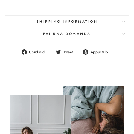
SHIPPING INFORMATION
FAI UNA DOMANDA
Condividi
Twitta
Aggiungi
Condividi
Tweet
Appuntalo
su
su
un
Facebook
Twitter
pin
su
Pinterest