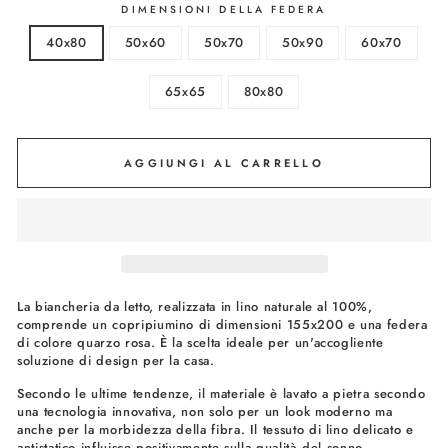
DIMENSIONI DELLA FEDERA
40x80
50x60
50x70
50x90
60x70
65x65
80x80
AGGIUNGI AL CARRELLO
La biancheria da letto, realizzata in lino naturale al 100%,
comprende un copripiumino di dimensioni 155x200 e una federa
di colore quarzo rosa. È la scelta ideale per un'accogliente
soluzione di design per la casa.
Secondo le ultime tendenze, il materiale è lavato a pietra secondo
una tecnologia innovativa, non solo per un look moderno ma
anche per la morbidezza della fibra. Il tessuto di lino delicato e
antistatico influisce positivamente sulla qualità del sonno.