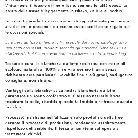
Visivamente, il tessuto di lino è liscio, con una tonalità opaca. La
natura della trama è leggermente in rilievo, visibile all'occhio.
Tutti i nostri prodotti sono confezionati appositamente per i nostri
amati clienti e possono sicuramente essere scelti come regalo per
le occasioni speciali.
Le parure da letto in lino e tutti i prodotti del nostro catalogo sono
realizzati con tessuti prodotti secondo gli standard Oeko-Tex 100 e
EUROPEAN FLAX e prelavati con un esclusivo effetto stonewashing.
Tessuto e cura: la biancheria da letto realizzata con materiali
ecologici naturali al 100% vi servirà per molti anni senza
richiedere cure particolari. Lavabile fino a 40 gradi, asciugatura
consigliata, non stirare.
Vantaggi della biancheria: La nostra biancheria da letto
garantisce un sonno confortevole. Il tessuto naturale lascia
respirare la pelle, riscalda quando fa freddo e rinfresca quando
fa caldo.
Processo: Insistiamo nell'utilizzare solo prodotti cruelty free
durante il processo di produzione, rendendolo assolutamente
rispettoso dell'ambiente. Il tessuto non viene sottoposto a
trattamenti chimici.