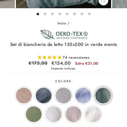
CHIUDI
(ESC)
Inizio
/
Set di biancheria da letto 135x200 in verde menta
74 recensiones
Prezzo
€175,00
Prezzo
€154,00
Salva €21,00
di
scontato
Imposte incluse.
listino
COLORE