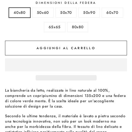
DIMENSIONI DELLA FEDERA
40x80
50x60
50x70
50x90
60x70
65x65
80x80
AGGIUNGI AL CARRELLO
La biancheria da letto, realizzata in lino naturale al 100%,
comprende un copripiumino di dimensioni 135x200 e una federa
di colore verde menta. È la scelta ideale per un'accogliente
soluzione di design per la casa.
Secondo le ultime tendenze, il materiale è lavato a pietra secondo
una tecnologia innovativa, non solo per un look moderno ma
anche per la morbidezza della fibra. Il tessuto di lino delicato e
antistatico influisce positivamente sulla qualità del sonno.