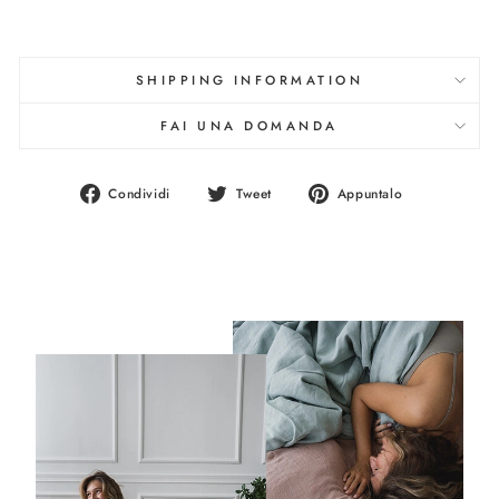
SHIPPING INFORMATION
FAI UNA DOMANDA
Condividi
Twitta
Aggiungi
Condividi
Tweet
Appuntalo
su
su
un
Facebook
Twitter
pin
su
Pinterest