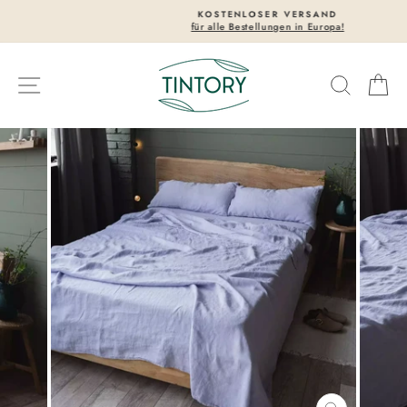
Direkt
KOSTENLOSER VERSAND
zum
für alle Bestellungen in Europa!
Pause
Inhalt
Diashow
Seitennavigation
Suche
Wa