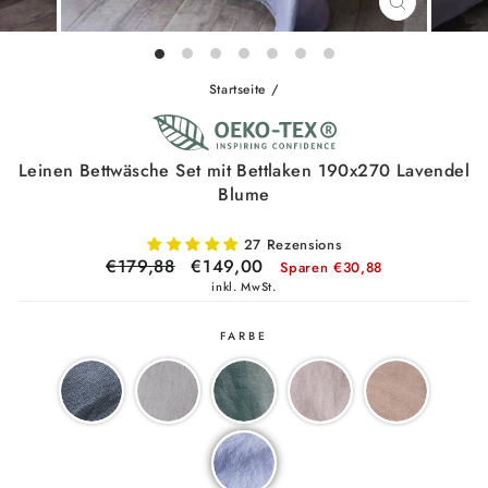
SCHLIESSE
ESC)
Startseite
/
Leinen Bettwäsche Set mit Bettlaken 190x270 Lavendel
Blume
27 Rezensions
Normaler
€179,88
Sonderpreis
€149,00
Sparen €30,88
Preis
inkl. MwSt.
FARBE