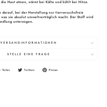
 die Haut atmen, wärmt bei Kälte und kühlt bei Hitze.
 darauf, bei der Herstellung nur tierversuchsfreie
was sie absolut umweltverträglich macht. Der Stoff wird
andlung unterzogen.
VERSANDINFORMATIONEN
STELLE EINE FRAGE
Auf
Auf
Auf
Teilen
Twittern
Pinnen
Facebook
Twitter
Pinterest
teilen
twittern
pinnen