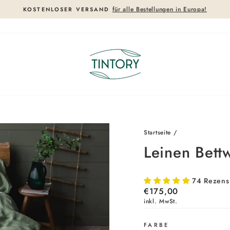
für alle Bestellungen in Europa!
KOSTENLOSER VERSAND
Pause
Diashow
Startseite
/
Leinen Bett
74 Rezens
Normaler
€175,00
Preis
inkl. MwSt.
FARBE