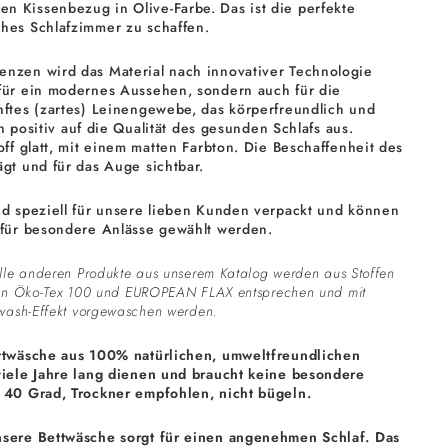
 Kissenbezug in Olive-Farbe. Das ist die perfekte
hes Schlafzimmer zu schaffen.
enzen wird das Material nach innovativer Technologie
für ein modernes Aussehen, sondern auch für die
nftes (zartes) Leinengewebe, das körperfreundlich und
ich positiv auf die Qualität des gesunden Schlafs aus.
off glatt, mit einem matten Farbton. Die Beschaffenheit des
ägt und für das Auge sichtbar.
nd speziell für unsere lieben Kunden verpackt und können
 für besondere Anlässe gewählt werden.
lle anderen Produkte aus unserem Katalog werden aus Stoffen
men Öko-Tex 100 und EUROPEAN FLAX entsprechen und mit
ewash-Effekt vorgewaschen werden.
ettwäsche aus 100% natürlichen, umweltfreundlichen
viele Jahre lang dienen und braucht keine besondere
 40 Grad, Trockner empfohlen, nicht bügeln.
nsere Bettwäsche sorgt für einen angenehmen Schlaf. Das