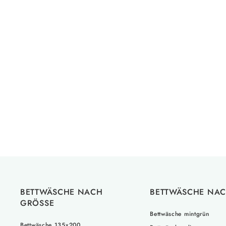
Leinen Bettwäsche Set 140x200 Olive
74 Rezensions
Von €175,00
BETTWÄSCHE NACH
BETTWÄSCHE NAC
GRÖSSE
Bettwäsche mintgrün
Bettwäsche 135x200