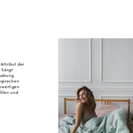
Attribut der
s hängt
mgebung
tsprechen
chwertigen
ühlen und