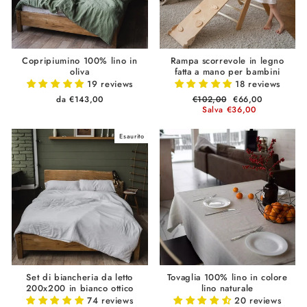
Copripiumino 100% lino in
Rampa scorrevole in legno
oliva
fatta a mano per bambini
19 reviews
18 reviews
da €143,00
Prezzo
€102,00
Prezzo
€66,00
di
Salva €36,00
scontato
listino
Esaurito
Set di biancheria da letto
Tovaglia 100% lino in colore
200x200 in bianco ottico
lino naturale
74 reviews
20 reviews