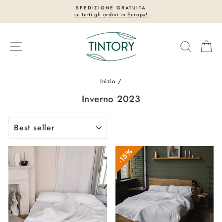
Vai
SPEDIZIONE GRATUITA
direttamente
su tutti gli ordini in Europa!
Metti
ai
in
contenuti
pausa
Navigazione del sito
Cerca
Ca
presentazione
Inizio
/
Inverno 2023
ORDINA
15%