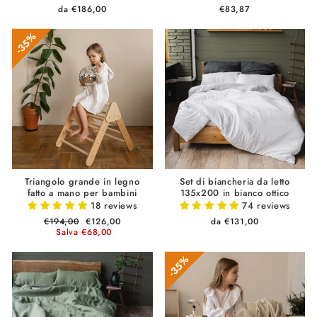
da €186,00
€83,87
35%
Triangolo grande in legno
Set di biancheria da letto
fatto a mano per bambini
135x200 in bianco ottico
18 reviews
74 reviews
Prezzo
€194,00
Prezzo
€126,00
da €131,00
di
Salva €68,00
scontato
listino
35%