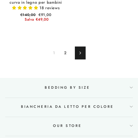
curva in legno per bambini
18 reviews
Prezzo
€140,00
Prezzo
€91,00
di
Salva €49,00
scontato
listino
1
2
Successivo
BEDDING BY SIZE
BIANCHERIA DA LETTO PER COLORE
OUR STORE