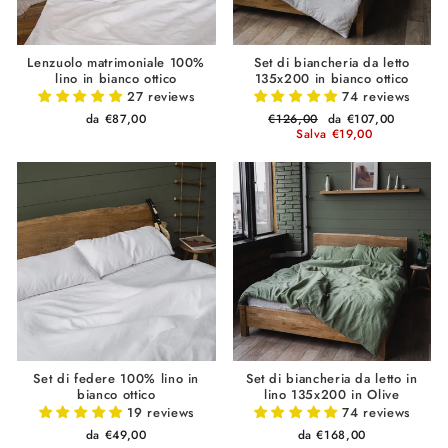
Lenzuolo matrimoniale 100%
Set di biancheria da letto
lino in bianco ottico
135x200 in bianco ottico
27 reviews
74 reviews
da €87,00
Prezzo
€126,00
Prezzo
da €107,00
di
Salva €19,00
scontato
listino
Set di federe 100% lino in
Set di biancheria da letto in
bianco ottico
lino 135x200 in Olive
19 reviews
74 reviews
da €49,00
da €168,00