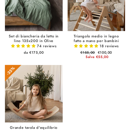
Set di biancheria da letto in
Triangolo medio in legno
lino 135x200 in Olive
fatto a mano per bambini
74 reviews
18 reviews
da €175,00
Prezzo
€155,00
Prezzo
€100,00
di
Salva €55,00
scontato
listino
35%
Grande tavola d'equilibrio